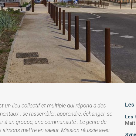
Les 
st un lieu collectif et multiple qui répond à des
entaux : se rassembler, apprendre, échanger, se
Les 
nir à un groupe, une communauté : Le genre de
Maît
s aimons mettre en valeur. Mission réussie avec
Syne