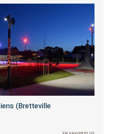
ens (Bretteville
Place
EN SAVOIR PLUS