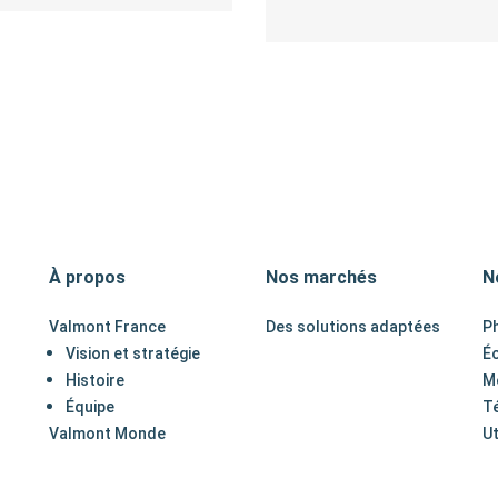
À propos
Nos marchés
N
Valmont France
Des solutions adaptées
Ph
Vision et stratégie
Éc
Histoire
Mo
Équipe
T
Valmont Monde
Ut